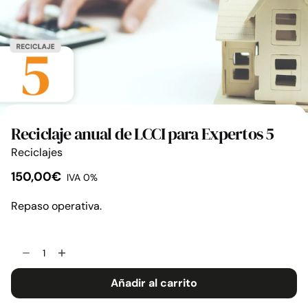
Reciclaje anual de LCCI para Expertos 5
Reciclajes
150,00
€
IVA 0%
Repaso operativa.
Reciclaje
anual
de
Añadir al carrito
LCCI
para