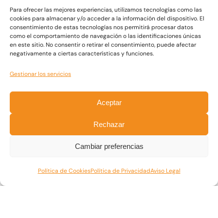
Para ofrecer las mejores experiencias, utilizamos tecnologías como las
cookies para almacenar y/o acceder a la información del dispositivo. El
consentimiento de estas tecnologías nos permitirá procesar datos
como el comportamiento de navegación o las identificaciones únicas
en este sitio. No consentir o retirar el consentimiento, puede afectar
negativamente a ciertas características y funciones.
Gestionar los servicios
Aceptar
Rechazar
Más cursos
Cambiar preferencias
Reciclaje anual de LCCI para Asesores 5
Política de Cookies
Política de Privacidad
Aviso Legal