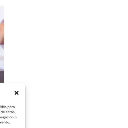
okies para
 de estas
vegación o
miento,