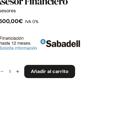
sesor Financiero
sesores
.500,00
€
IVA 0%
esor
Añadir al carrito
nanciero
ntidad