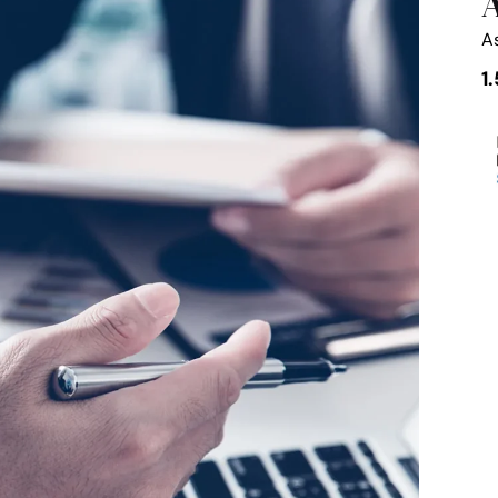
A
A
1
As
Fi
ca