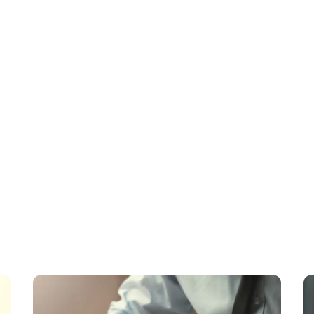
ria
ificación financiera
ubilación