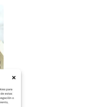
okies para
 de estas
vegación o
miento,