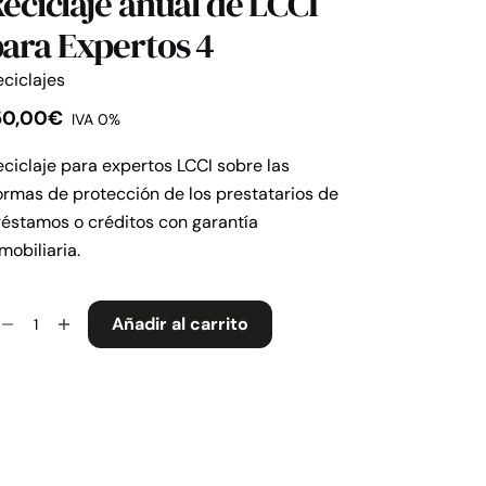
eciclaje anual de LCCI
ara Expertos 4
ciclajes
50,00
€
IVA 0%
ciclaje para expertos LCCI sobre las
rmas de protección de los prestatarios de
éstamos o créditos con garantía
mobiliaria.
ciclaje
Añadir al carrito
ual
e
CI
ra
pertos
ntidad