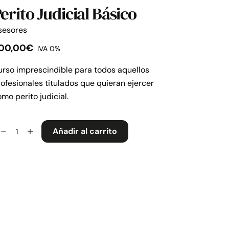
erito Judicial Básico
sesores
00,00
€
IVA 0%
rso imprescindible para todos aquellos
ofesionales titulados que quieran ejercer
mo perito judicial.
rito
Añadir al carrito
dicial
sico
ntidad