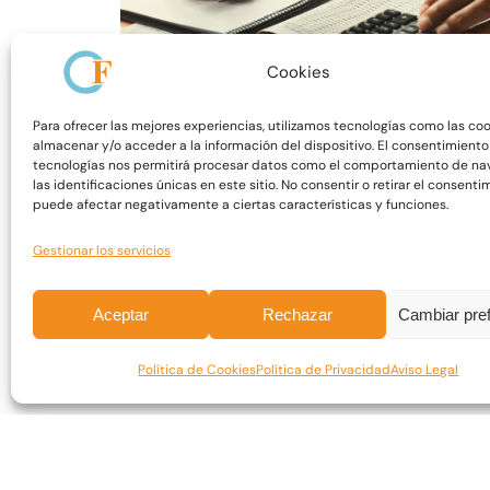
Cookies
Para ofrecer las mejores experiencias, utilizamos tecnologías como las co
almacenar y/o acceder a la información del dispositivo. El consentimiento
tecnologías nos permitirá procesar datos como el comportamiento de na
las identificaciones únicas en este sitio. No consentir o retirar el consenti
Valoración de Empresas y Negocios
puede afectar negativamente a ciertas características y funciones.
Asesores
Gestionar los servicios
500,00
€
IVA 0%
Aceptar
Rechazar
Cambiar pre
Política de Cookies
Política de Privacidad
Aviso Legal