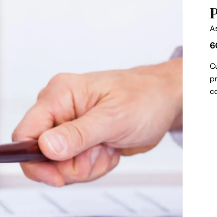
P
A
6
Cu
pr
co
Pe
Ju
Bá
ca