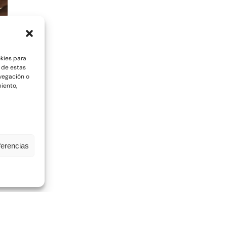
okies para
 de estas
vegación o
miento,
ferencias