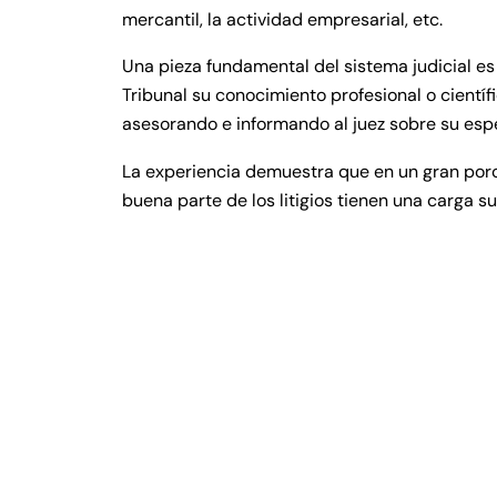
mercantil, la actividad empresarial, etc.
Una pieza fundamental del sistema judicial es
Tribunal su conocimiento profesional o científi
asesorando e informando al juez sobre su esp
La experiencia demuestra que en un gran porce
buena parte de los litigios tienen una carga 
¿Qué es un perito judicial ?
Deberes y derechos del perito
Responsabilidad de perito
La imparcialidad del perito
Testigo perito
Clases de Juzgados
La oficina Judicial