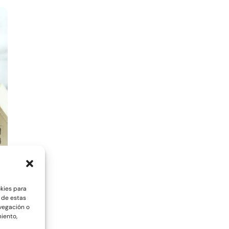
okies para
 de estas
vegación o
miento,