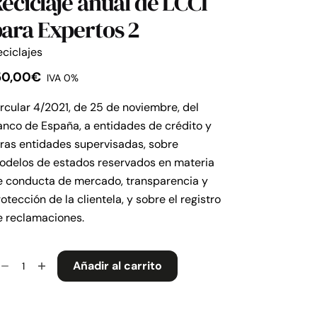
eciclaje anual de LCCI
ara Expertos 2
ciclajes
50,00
€
IVA 0%
rcular 4/2021, de 25 de noviembre, del
nco de España, a entidades de crédito y
ras entidades supervisadas, sobre
odelos de estados reservados en materia
e conducta de mercado, transparencia y
otección de la clientela, y sobre el registro
e reclamaciones.
ciclaje
Añadir al carrito
ual
e
CI