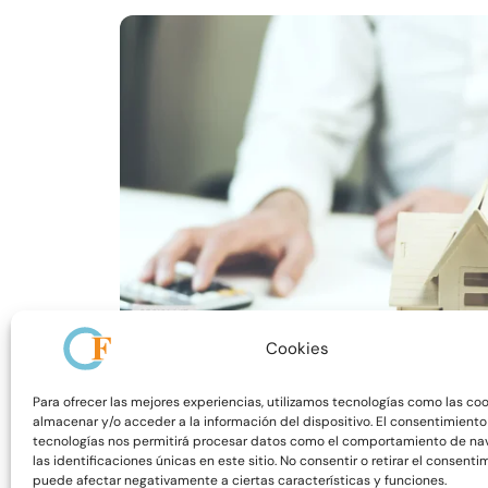
Cookies
Para ofrecer las mejores experiencias, utilizamos tecnologías como las co
almacenar y/o acceder a la información del dispositivo. El consentimiento
Reciclaje anual de LCCI para Expertos 5
tecnologías nos permitirá procesar datos como el comportamiento de na
Reciclajes
las identificaciones únicas en este sitio. No consentir o retirar el consenti
puede afectar negativamente a ciertas características y funciones.
150,00
€
IVA 0%