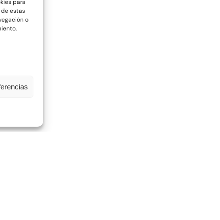
okies para
 de estas
vegación o
miento,
ferencias