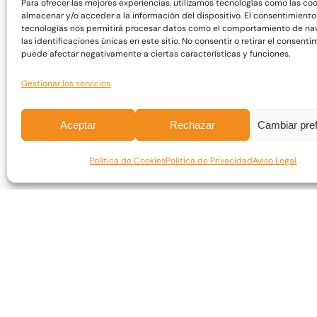
Reciclaje Asesor Financiero: Gestión de
Para ofrecer las mejores experiencias, utilizamos tecnologías como las co
almacenar y/o acceder a la información del dispositivo. El consentimiento
carteras, asesoramiento y planificación
tecnologías nos permitirá procesar datos como el comportamiento de na
financiera
las identificaciones únicas en este sitio. No consentir o retirar el consenti
Reciclajes
puede afectar negativamente a ciertas características y funciones.
300,00
€
IVA 0%
Gestionar los servicios
Aceptar
Rechazar
Cambiar pre
Política de Cookies
Política de Privacidad
Aviso Legal