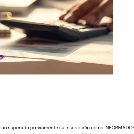
6
ca
ue han superado previamente su inscripción como INFORMADOR