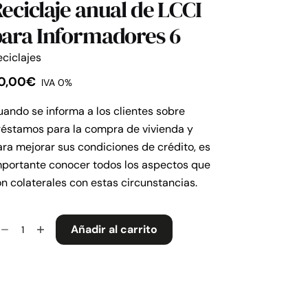
eciclaje anual de LCCI
ara Informadores 6
ciclajes
0,00
€
IVA 0%
ando se informa a los clientes sobre
réstamos para la compra de vivienda y
ra mejorar sus condiciones de crédito, es
mportante conocer todos los aspectos que
n colaterales con estas circunstancias.
ciclaje
Añadir al carrito
ual
e
CI
ra
formadores