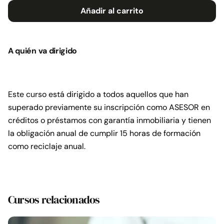
de
Añadir al carrito
LCCI
para
Asesores
A quién va dirigido
3
cantidad
Este curso está dirigido a todos aquellos que han
superado previamente su inscripción como ASESOR en
créditos o préstamos con garantía inmobiliaria y tienen
la obligación anual de cumplir 15 horas de formación
como reciclaje anual.
Cursos relacionados