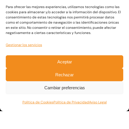
Para ofrecer las mejores experiencias, utilizamos tecnologías como las
cookies para almacenar y/o acceder a la información del dispositivo. El
Somos un grupo de asesores financieros con una larga
consentimiento de estas tecnologías nos permitirá procesar datos
trayectoria en el mundo empresarial, que nos dedicamos a la
como el comportamiento de navegación o las identificaciones únicas
educación financiera de particulares y empresarios.
en este sitio. No consentir o retirar el consentimiento, puede afectar
negativamente a ciertas características y funciones.
Fb.
Ig.
Li.
/
/
Gestionar los servicios
Menú
Aceptar
Inicio
Nosotros
Rechazar
Cursos
Reciclajes
Cambiar preferencias
Contacto
Política de Cookies
Política de Privacidad
Aviso Legal
Contacto
+34 672497270
Llámanos
operaciones@circulofinanciero.es
Escríbenos