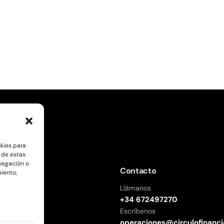
okies para
 de estas
vegación o
Contacto
miento,
Llámanos
+34 672497270
ros
Escríbenos
s
operaciones@circulofinanci